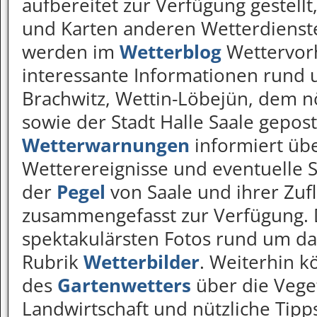
aufbereitet zur Verfügung gestell
und Karten anderen Wetterdiens
werden im
Wetterblog
Wettervorh
interessante Informationen rund 
Brachwitz, Wettin-Löbejün, dem n
sowie der Stadt Halle Saale gepost
Wetterwarnungen
informiert üb
Wetterereignisse und eventuelle
der
Pegel
von Saale und ihrer Zuf
zusammengefasst zur Verfügung. 
spektakulärsten Fotos rund um das
Rubrik
Wetterbilder
. Weiterhin k
des
Gartenwetters
über die Veget
Landwirtschaft und nützliche Tipps