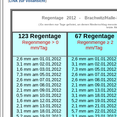
(
LINK zur Vollansicht
)