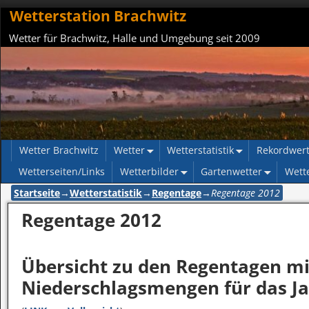
Wetterstation Brachwitz
Wetter für Brachwitz, Halle und Umgebung seit 2009
Wetter Brachwitz
Wetter
Wetterstatistik
Rekordwer
Wetterseiten/Links
Wetterbilder
Gartenwetter
Wett
Startseite
→
Wetterstatistik
→
Regentage
→
Regentage 2012
Regentage 2012
Übersicht zu den Regentagen mi
Niederschlagsmengen für das Ja