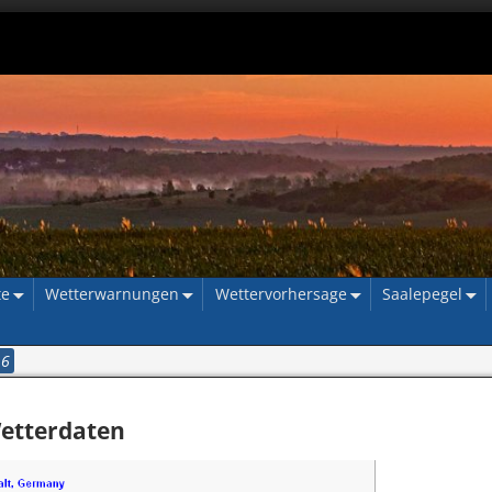
te
Wetterwarnungen
Wettervorhersage
Saalepegel
16
Wetterdaten