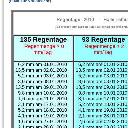
(
LINK zur Vollansicht
)