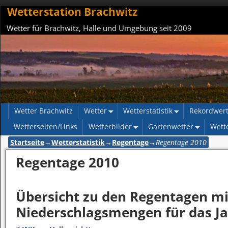
Wetterstation Brachwitz
Wetter für Brachwitz, Halle und Umgebung seit 2009
Wetter Brachwitz
Wetter
Wetterstatistik
Rekordwer
Wetterseiten/Links
Wetterbilder
Gartenwetter
Wett
Startseite
→
Wetterstatistik
→
Regentage
→
Regentage 2010
Regentage 2010
Übersicht zu den Regentagen mi
Niederschlagsmengen für das Ja