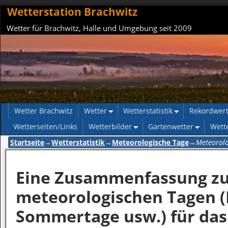
Wetterstation Brachwitz
Wetter für Brachwitz, Halle und Umgebung seit 2009
Wetter Brachwitz
Wetter
Wetterstatistik
Rekordwer
Wetterseiten/Links
Wetterbilder
Gartenwetter
Wett
Startseite
→
Wetterstatistik
→
Meteorologische Tage
→
Meteorolo
Eine Zusammenfassung zu
meteorologischen Tagen (F
Sommertage usw.) für das 