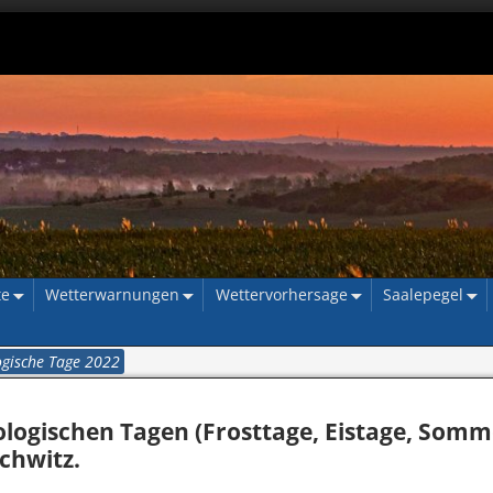
te
Wetterwarnungen
Wettervorhersage
Saalepegel
gische Tage 2022
ogischen Tagen (Frosttage, Eistage, Somm
chwitz.