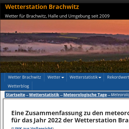
Wetterstation Brachwitz
Wetter für Brachwitz, Halle und Umgebung seit 2009
Wetter Brachwitz
Wetter
Wetterstatistik
Rekordwer
Wetterblog
Startseite
→
Wetterstatistik
→
Meteorologische Tage
→
Meteorolo
Eine Zusammenfassung zu den meteorol
für das Jahr 2022 der Wetterstation Bra
(
LINK zur Vollansicht
)