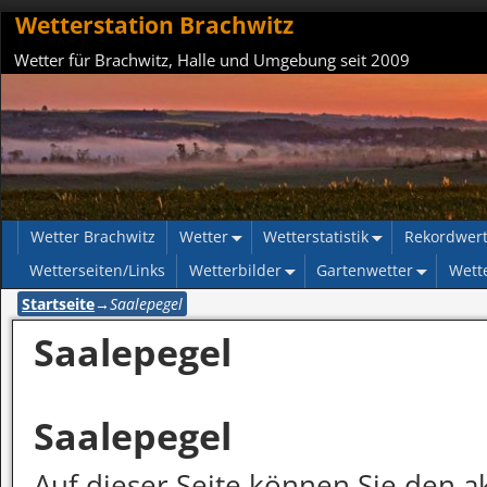
Wetterstation Brachwitz
Wetter für Brachwitz, Halle und Umgebung seit 2009
Wetter Brachwitz
Wetter
Wetterstatistik
Rekordwer
Wetterseiten/Links
Wetterbilder
Gartenwetter
Wett
Startseite
→
Saalepegel
Saalepegel
Saalepegel
Auf dieser Seite können Sie den a