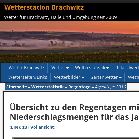
Wetterstation Brachwitz
Wetter für Brachwitz, Halle und Umgebung seit 2009
Wetter Brachwitz
Wetter
Wetterstatistik
Rekordwer
Wetterseiten/Links
Wetterbilder
Gartenwetter
Wett
Startseite
→
Wetterstatistik
→
Regentage
→
Regentage 2016
Übersicht zu den Regentagen mi
Niederschlagsmengen für das Ja
(
LINK zur Vollansicht
)