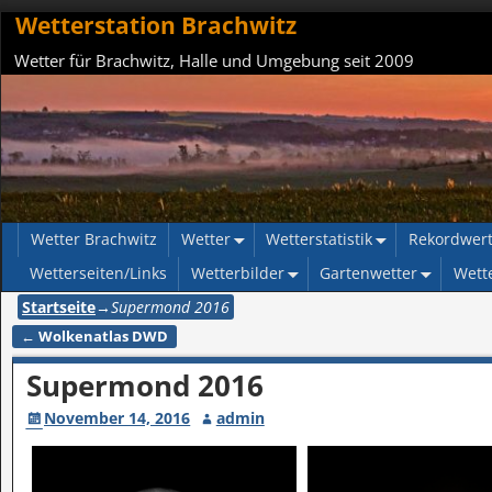
Wetterstation Brachwitz
Wetter für Brachwitz, Halle und Umgebung seit 2009
Wetter Brachwitz
Wetter
Wetterstatistik
Rekordwer
Wetterseiten/Links
Wetterbilder
Gartenwetter
Wett
Startseite
→
Supermond 2016
←
Wolkenatlas DWD
Artikelnavigation
Supermond 2016
November 14, 2016
admin