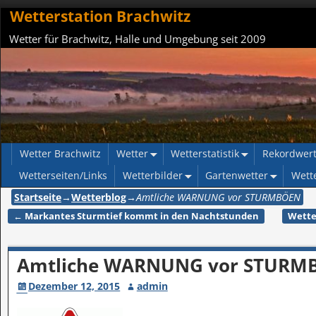
Wetterstation Brachwitz
Wetter für Brachwitz, Halle und Umgebung seit 2009
Wetter Brachwitz
Wetter
Wetterstatistik
Rekordwer
Wetterseiten/Links
Wetterbilder
Gartenwetter
Wett
Startseite
→
Wetterblog
→
Amtliche WARNUNG vor STURMBÖEN
←
Markantes Sturmtief kommt in den Nachtstunden
Wette
Artikelnavigation
Amtliche WARNUNG vor STURM
Dezember 12, 2015
admin