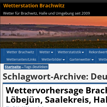
Wetterstation Brachwitz
Wetter für Brachwitz, Halle und Umgebung seit 2009
Wetter Brachwitz
Wetter
Wetterstatistik
Rekordwer
Wetterseiten/Links
Wetterbilder
Gartenwetter
Wett
Startseite
→Tags
Deutleben
Schlagwort-Archive:
Deu
Wettervorhersage Brach
Löbejün, Saalekreis, Ha