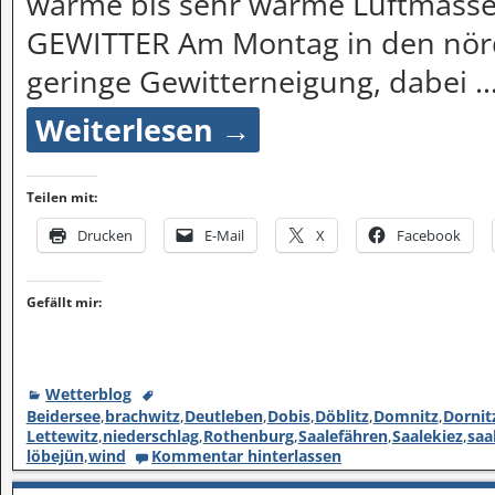
warme bis sehr warme Luftmassen
GEWITTER Am Montag in den nörd
geringe Gewitterneigung, dabei
Weiterlesen →
Teilen mit:
Drucken
E-Mail
X
Facebook
Gefällt mir:
Wetterblog
Beidersee
,
brachwitz
,
Deutleben
,
Dobis
,
Döblitz
,
Domnitz
,
Dornit
Lettewitz
,
niederschlag
,
Rothenburg
,
Saalefähren
,
Saalekiez
,
saa
löbejün
,
wind
Kommentar hinterlassen