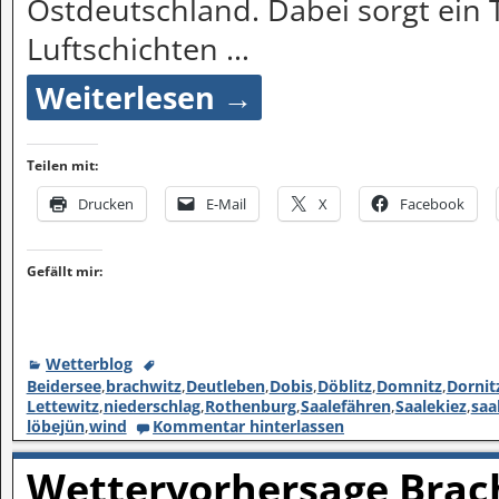
Ostdeutschland. Dabei sorgt ein 
Luftschichten
…
Weiterlesen →
Teilen mit:
Drucken
E-Mail
X
Facebook
Gefällt mir:
Wetterblog
Beidersee
,
brachwitz
,
Deutleben
,
Dobis
,
Döblitz
,
Domnitz
,
Dornit
Lettewitz
,
niederschlag
,
Rothenburg
,
Saalefähren
,
Saalekiez
,
saa
löbejün
,
wind
Kommentar hinterlassen
Wettervorhersage Brach