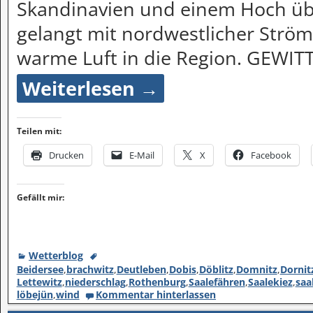
Skandinavien und einem Hoch üb
gelangt mit nordwestlicher Strö
warme Luft in die Region. GEWI
Weiterlesen →
Teilen mit:
Drucken
E-Mail
X
Facebook
Gefällt mir:
Wetterblog
Beidersee
,
brachwitz
,
Deutleben
,
Dobis
,
Döblitz
,
Domnitz
,
Dornit
Lettewitz
,
niederschlag
,
Rothenburg
,
Saalefähren
,
Saalekiez
,
saa
löbejün
,
wind
Kommentar hinterlassen