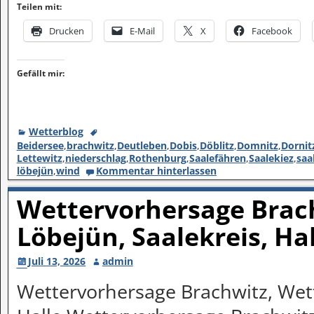
Teilen mit:
Drucken
E-Mail
X
Facebook
Gefällt mir:
Wetterblog
Beidersee
,
brachwitz
,
Deutleben
,
Dobis
,
Döblitz
,
Domnitz
,
Dornit
Lettewitz
,
niederschlag
,
Rothenburg
,
Saalefähren
,
Saalekiez
,
saa
löbejün
,
wind
Kommentar hinterlassen
Wettervorhersage Brach
Löbejün, Saalekreis, Ha
Juli 13, 2026
admin
Wettervorhersage Brachwitz, Wett