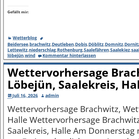
Gefällt mir:
Wetterblog
Beidersee
,
brachwitz
,
Deutleben
,
Dobis
,
Döblitz
,
Domnitz
,
Dornit
Lettewitz
,
niederschlag
,
Rothenburg
,
Saalefähren
,
Saalekiez
,
saa
löbejün
,
wind
Kommentar hinterlassen
Wettervorhersage Brach
Löbejün, Saalekreis, Ha
Juli 16, 2026
admin
Wettervorhersage Brachwitz, Wett
Halle Wettervorhersage Brachwitz
Saalekreis, Halle Am Donnerstag 