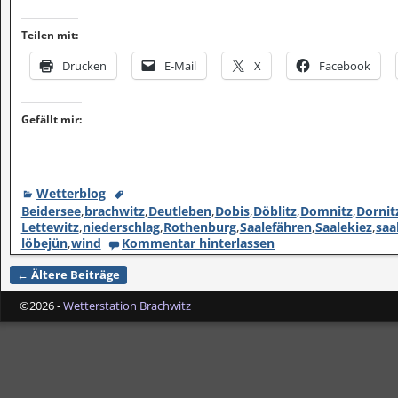
Teilen mit:
Drucken
E-Mail
X
Facebook
Gefällt mir:
Wetterblog
Beidersee
,
brachwitz
,
Deutleben
,
Dobis
,
Döblitz
,
Domnitz
,
Dornit
Lettewitz
,
niederschlag
,
Rothenburg
,
Saalefähren
,
Saalekiez
,
saa
löbejün
,
wind
Kommentar hinterlassen
←
Ältere Beiträge
Artikelnavigation
©2026 -
Wetterstation Brachwitz