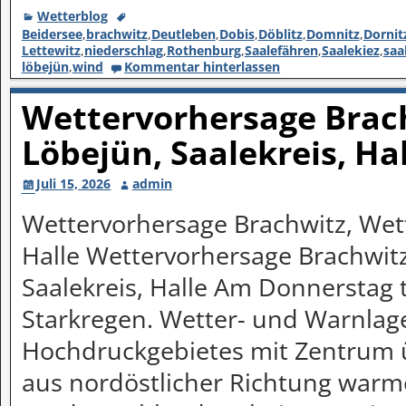
Wetterblog
Beidersee
,
brachwitz
,
Deutleben
,
Dobis
,
Döblitz
,
Domnitz
,
Dornit
Lettewitz
,
niederschlag
,
Rothenburg
,
Saalefähren
,
Saalekiez
,
saa
löbejün
,
wind
Kommentar hinterlassen
Wettervorhersage Brach
Löbejün, Saalekreis, Ha
Juli 15, 2026
admin
Wettervorhersage Brachwitz, Wett
Halle Wettervorhersage Brachwitz
Saalekreis, Halle Am Donnerstag t
Starkregen. Wetter- und Warnlag
Hochdruckgebietes mit Zentrum 
aus nordöstlicher Richtung warm