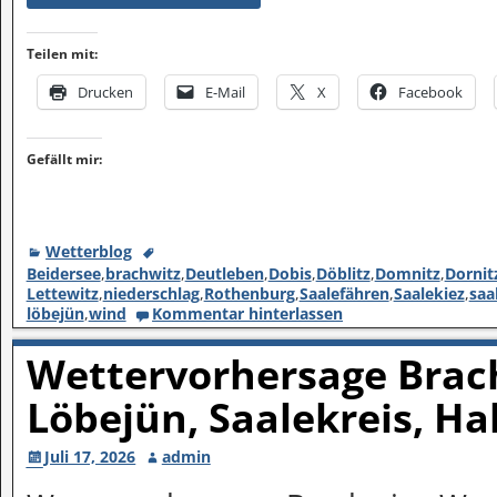
Teilen mit:
Drucken
E-Mail
X
Facebook
Gefällt mir:
Wetterblog
Beidersee
,
brachwitz
,
Deutleben
,
Dobis
,
Döblitz
,
Domnitz
,
Dornit
Lettewitz
,
niederschlag
,
Rothenburg
,
Saalefähren
,
Saalekiez
,
saa
löbejün
,
wind
Kommentar hinterlassen
Wettervorhersage Brach
Löbejün, Saalekreis, Ha
Juli 17, 2026
admin