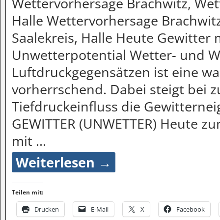
Wettervorhersage Brachwitz, Wett
Halle Wettervorhersage Brachwitz
Saalekreis, Halle Heute Gewitter
Unwetterpotential Wetter- und 
Luftdruckgegensätzen ist eine w
vorherrschend. Dabei steigt be
Tiefdruckeinfluss die Gewitternei
GEWITTER (UNWETTER) Heute zunä
mit
…
Weiterlesen →
Teilen mit:
Drucken
E-Mail
X
Facebook