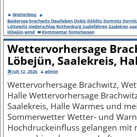
Wetterblog
Beidersee
,
brachwitz
,
Deutleben
,
Dobis
,
Döblitz
,
Domnitz
,
Dornit
Lettewitz
,
niederschlag
,
Rothenburg
,
Saalefähren
,
Saalekiez
,
saa
löbejün
,
wind
Kommentar hinterlassen
Wettervorhersage Brach
Löbejün, Saalekreis, Ha
Juli 12, 2026
admin
Wettervorhersage Brachwitz, Wett
Halle Wettervorhersage Brachwitz
Saalekreis, Halle Warmes und mei
Sommerwetter Wetter- und Warn
Hochdruckeinfluss gelangen mit 