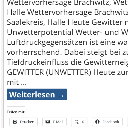
Wettervorhersage Brachwitz, Wett
Halle Wettervorhersage Brachwitz
Saalekreis, Halle Heute Gewitter
Unwetterpotential Wetter- und 
Luftdruckgegensätzen ist eine w
vorherrschend. Dabei steigt be
Tiefdruckeinfluss die Gewitternei
GEWITTER (UNWETTER) Heute zunä
mit
…
Weiterlesen →
Teilen mit:
Drucken
E-Mail
X
Facebook