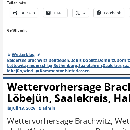
Teilen mit:
Drucken
E-Mail
X
Facebook
Gefällt mir:
Wetterblog
Beidersee
,
brachwitz
,
Deutleben
,
Dobis
,
Döblitz
,
Domnitz
,
Dornit
Lettewitz
,
niederschlag
,
Rothenburg
,
Saalefähren
,
Saalekiez
,
saa
löbejün
,
wind
Kommentar hinterlassen
Wettervorhersage Brach
Löbejün, Saalekreis, Ha
Juli 13, 2026
admin
Wettervorhersage Brachwitz, Wett