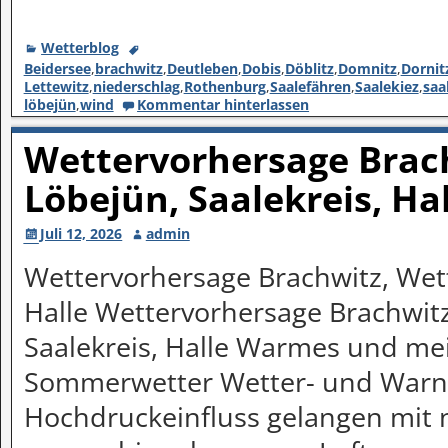
Wetterblog
Beidersee
,
brachwitz
,
Deutleben
,
Dobis
,
Döblitz
,
Domnitz
,
Dornit
Lettewitz
,
niederschlag
,
Rothenburg
,
Saalefähren
,
Saalekiez
,
saa
löbejün
,
wind
Kommentar hinterlassen
Wettervorhersage Brach
Löbejün, Saalekreis, Ha
Juli 12, 2026
admin
Wettervorhersage Brachwitz, Wett
Halle Wettervorhersage Brachwitz
Saalekreis, Halle Warmes und mei
Sommerwetter Wetter- und Warn
Hochdruckeinfluss gelangen mit 