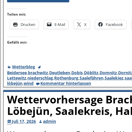
Teilen mit:
Drucken
E-Mail
X
Facebook
Gefällt mir:
Wetterblog
Beidersee
,
brachwitz
,
Deutleben
,
Dobis
,
Döblitz
,
Domnitz
,
Dornit
Lettewitz
,
niederschlag
,
Rothenburg
,
Saalefähren
,
Saalekiez
,
saa
löbejün
,
wind
Kommentar hinterlassen
Wettervorhersage Brach
Löbejün, Saalekreis, Ha
Juli 17, 2026
admin