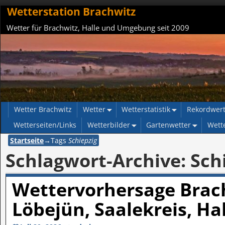
Wetterstation Brachwitz
Wetter für Brachwitz, Halle und Umgebung seit 2009
Wetter Brachwitz
Wetter
Wetterstatistik
Rekordwer
Wetterseiten/Links
Wetterbilder
Gartenwetter
Wett
Startseite
→Tags
Schiepzig
Schlagwort-Archive:
Sch
Wettervorhersage Brach
Löbejün, Saalekreis, Ha