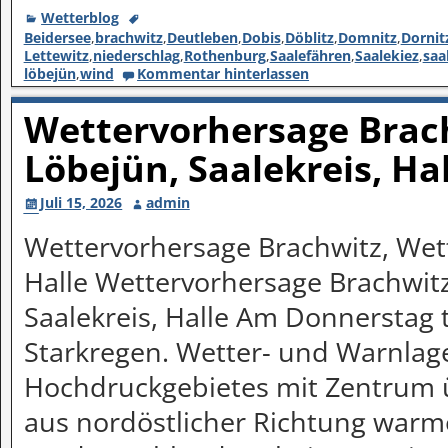
Wetterblog
Beidersee
,
brachwitz
,
Deutleben
,
Dobis
,
Döblitz
,
Domnitz
,
Dornit
Lettewitz
,
niederschlag
,
Rothenburg
,
Saalefähren
,
Saalekiez
,
saa
löbejün
,
wind
Kommentar hinterlassen
Wettervorhersage Brach
Löbejün, Saalekreis, Ha
Juli 15, 2026
admin
Wettervorhersage Brachwitz, Wett
Halle Wettervorhersage Brachwitz
Saalekreis, Halle Am Donnerstag t
Starkregen. Wetter- und Warnlag
Hochdruckgebietes mit Zentrum 
aus nordöstlicher Richtung warm