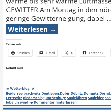
warme bis sehr warme Luftmassen
GEWITTER Am Montag in den nörd
geringe Gewitterneigung, dabei
Weiterlesen →
Teilen mit:
Drucken
E-Mail
X
Facebook
Gefällt mir:
Wetterblog
Beidersee
,
brachwitz
,
Deutleben
,
Dobis
,
Döblitz
,
Domnitz
,
Dornit
Lettewitz
,
niederschlag
,
Rothenburg
,
Saalefähren
,
Saalekiez
,
saa
löbejün
,
wind
Kommentar hinterlassen