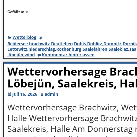
Gefällt mir:
Wetterblog
Beidersee
,
brachwitz
,
Deutleben
,
Dobis
,
Döblitz
,
Domnitz
,
Dornit
Lettewitz
,
niederschlag
,
Rothenburg
,
Saalefähren
,
Saalekiez
,
saa
löbejün
,
wind
Kommentar hinterlassen
Wettervorhersage Brach
Löbejün, Saalekreis, Ha
Juli 16, 2026
admin
Wettervorhersage Brachwitz, Wett
Halle Wettervorhersage Brachwitz
Saalekreis, Halle Am Donnerstag 