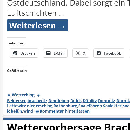
Ostdeutschland. Dabei sorgt ein 
Luftschichten
…
Weiterlesen →
Teilen mit:
Drucken
E-Mail
X
Facebook
Gefällt mir:
Wetterblog
Beidersee
,
brachwitz
,
Deutleben
,
Dobis
,
Döblitz
,
Domnitz
,
Dornit
Lettewitz
,
niederschlag
,
Rothenburg
,
Saalefähren
,
Saalekiez
,
saa
löbejün
,
wind
Kommentar hinterlassen
Wettervorhersage Brach