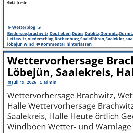
Gefällt mir:
Wetterblog
Beidersee
,
brachwitz
,
Deutleben
,
Dobis
,
Döblitz
,
Domnitz
,
Dornit
Lettewitz
,
niederschlag
,
Rothenburg
,
Saalefähren
,
Saalekiez
,
saa
löbejün
,
wind
Kommentar hinterlassen
Wettervorhersage Brach
Löbejün, Saalekreis, Ha
Juli 19, 2026
admin
Wettervorhersage Brachwitz, Wett
Halle Wettervorhersage Brachwitz
Saalekreis, Halle Heute örtlich Gew
Windböen Wetter- und Warnlage 