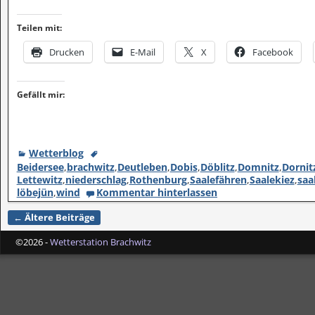
Teilen mit:
Drucken
E-Mail
X
Facebook
Gefällt mir:
Wetterblog
Beidersee
,
brachwitz
,
Deutleben
,
Dobis
,
Döblitz
,
Domnitz
,
Dornit
Lettewitz
,
niederschlag
,
Rothenburg
,
Saalefähren
,
Saalekiez
,
saa
löbejün
,
wind
Kommentar hinterlassen
←
Ältere Beiträge
Artikelnavigation
©2026 -
Wetterstation Brachwitz