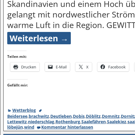
Skandinavien und einem Hoch üb
gelangt mit nordwestlicher Strö
warme Luft in die Region. GEWI
Weiterlesen →
Teilen mit:
Drucken
E-Mail
X
Facebook
Gefällt mir:
Wetterblog
Beidersee
,
brachwitz
,
Deutleben
,
Dobis
,
Döblitz
,
Domnitz
,
Dornit
Lettewitz
,
niederschlag
,
Rothenburg
,
Saalefähren
,
Saalekiez
,
saa
löbejün
,
wind
Kommentar hinterlassen