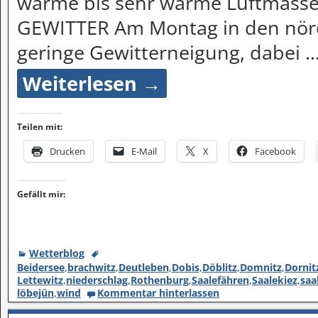
warme bis sehr warme Luftmassen
GEWITTER Am Montag in den nörd
geringe Gewitterneigung, dabei
Weiterlesen →
Teilen mit:
Drucken
E-Mail
X
Facebook
Gefällt mir:
Wetterblog
Beidersee
,
brachwitz
,
Deutleben
,
Dobis
,
Döblitz
,
Domnitz
,
Dornit
Lettewitz
,
niederschlag
,
Rothenburg
,
Saalefähren
,
Saalekiez
,
saa
löbejün
,
wind
Kommentar hinterlassen