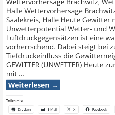
Wettervorhersage Brachwitz, Wett
Halle Wettervorhersage Brachwitz
Saalekreis, Halle Heute Gewitter
Unwetterpotential Wetter- und 
Luftdruckgegensätzen ist eine w
vorherrschend. Dabei steigt be
Tiefdruckeinfluss die Gewitternei
GEWITTER (UNWETTER) Heute zunä
mit
…
Weiterlesen →
Teilen mit:
Drucken
E-Mail
X
Facebook