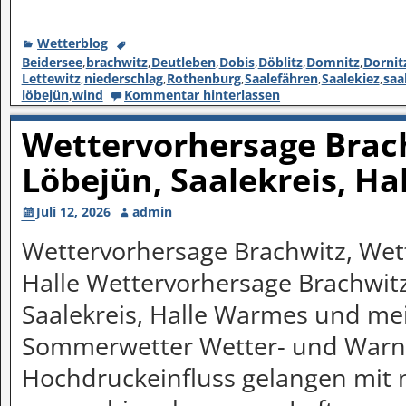
Wetterblog
Beidersee
,
brachwitz
,
Deutleben
,
Dobis
,
Döblitz
,
Domnitz
,
Dornit
Lettewitz
,
niederschlag
,
Rothenburg
,
Saalefähren
,
Saalekiez
,
saa
löbejün
,
wind
Kommentar hinterlassen
Wettervorhersage Brach
Löbejün, Saalekreis, Ha
Juli 12, 2026
admin
Wettervorhersage Brachwitz, Wett
Halle Wettervorhersage Brachwitz
Saalekreis, Halle Warmes und mei
Sommerwetter Wetter- und Warn
Hochdruckeinfluss gelangen mit 