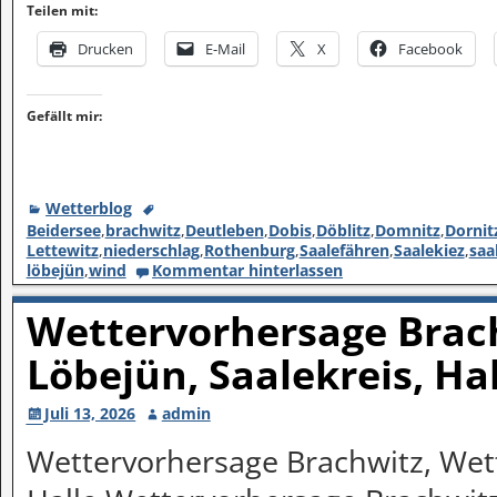
Teilen mit:
Drucken
E-Mail
X
Facebook
Gefällt mir:
Wetterblog
Beidersee
,
brachwitz
,
Deutleben
,
Dobis
,
Döblitz
,
Domnitz
,
Dornit
Lettewitz
,
niederschlag
,
Rothenburg
,
Saalefähren
,
Saalekiez
,
saa
löbejün
,
wind
Kommentar hinterlassen
Wettervorhersage Brach
Löbejün, Saalekreis, Ha
Juli 13, 2026
admin
Wettervorhersage Brachwitz, Wett