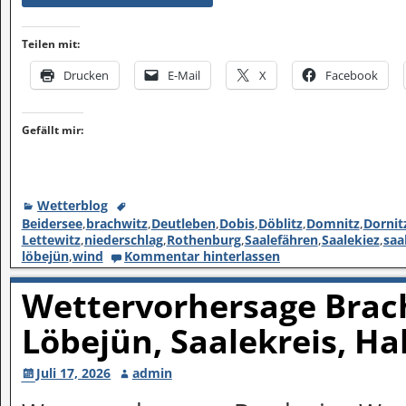
Teilen mit:
Drucken
E-Mail
X
Facebook
Gefällt mir:
Wetterblog
Beidersee
,
brachwitz
,
Deutleben
,
Dobis
,
Döblitz
,
Domnitz
,
Dornit
Lettewitz
,
niederschlag
,
Rothenburg
,
Saalefähren
,
Saalekiez
,
saa
löbejün
,
wind
Kommentar hinterlassen
Wettervorhersage Brach
Löbejün, Saalekreis, Ha
Juli 17, 2026
admin