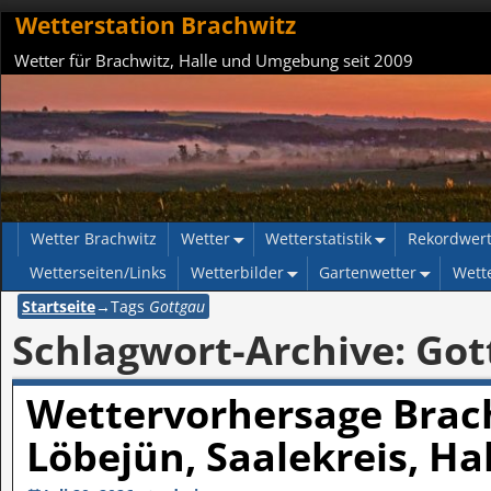
Wetterstation Brachwitz
Wetter für Brachwitz, Halle und Umgebung seit 2009
Wetter Brachwitz
Wetter
Wetterstatistik
Rekordwer
Wetterseiten/Links
Wetterbilder
Gartenwetter
Wett
Startseite
→Tags
Gottgau
Schlagwort-Archive:
Got
Wettervorhersage Brach
Löbejün, Saalekreis, Ha