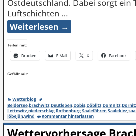
Ostdeutschland. Dabei sorgt ein 
Luftschichten
…
Weiterlesen →
Teilen mit:
Drucken
E-Mail
X
Facebook
Gefällt mir:
Wetterblog
Beidersee
,
brachwitz
,
Deutleben
,
Dobis
,
Döblitz
,
Domnitz
,
Dornit
Lettewitz
,
niederschlag
,
Rothenburg
,
Saalefähren
,
Saalekiez
,
saa
löbejün
,
wind
Kommentar hinterlassen
Wettervorhersage Brach