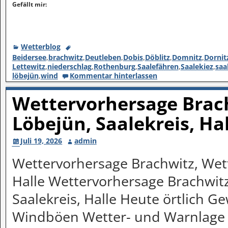
Gefällt mir:
Wetterblog
Beidersee
,
brachwitz
,
Deutleben
,
Dobis
,
Döblitz
,
Domnitz
,
Dornit
Lettewitz
,
niederschlag
,
Rothenburg
,
Saalefähren
,
Saalekiez
,
saa
löbejün
,
wind
Kommentar hinterlassen
Wettervorhersage Brach
Löbejün, Saalekreis, Ha
Juli 19, 2026
admin
Wettervorhersage Brachwitz, Wett
Halle Wettervorhersage Brachwitz
Saalekreis, Halle Heute örtlich Gew
Windböen Wetter- und Warnlage 