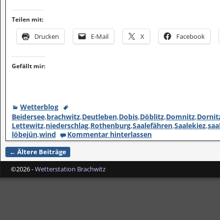
Teilen mit:
Drucken
E-Mail
X
Facebook
Gefällt mir:
Wetterblog
Beidersee
,
brachwitz
,
Deutleben
,
Dobis
,
Döblitz
,
Domnitz
,
Dornit
Lettewitz
,
niederschlag
,
Rothenburg
,
Saalefähren
,
Saalekiez
,
saa
löbejün
,
wind
Kommentar hinterlassen
←
Ältere Beiträge
Artikelnavigation
©2026 -
Wetterstation Brachwitz