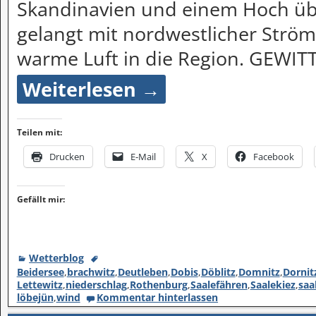
Skandinavien und einem Hoch üb
gelangt mit nordwestlicher Strö
warme Luft in die Region. GEWI
Weiterlesen →
Teilen mit:
Drucken
E-Mail
X
Facebook
Gefällt mir:
Wetterblog
Beidersee
,
brachwitz
,
Deutleben
,
Dobis
,
Döblitz
,
Domnitz
,
Dornit
Lettewitz
,
niederschlag
,
Rothenburg
,
Saalefähren
,
Saalekiez
,
saa
löbejün
,
wind
Kommentar hinterlassen