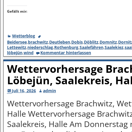
Gefällt mir:
Wetterblog
Beidersee
,
brachwitz
,
Deutleben
,
Dobis
,
Döblitz
,
Domnitz
,
Dornit
Lettewitz
,
niederschlag
,
Rothenburg
,
Saalefähren
,
Saalekiez
,
saa
löbejün
,
wind
Kommentar hinterlassen
Wettervorhersage Brach
Löbejün, Saalekreis, Ha
Juli 16, 2026
admin
Wettervorhersage Brachwitz, Wett
Halle Wettervorhersage Brachwitz
Saalekreis, Halle Am Donnerstag 