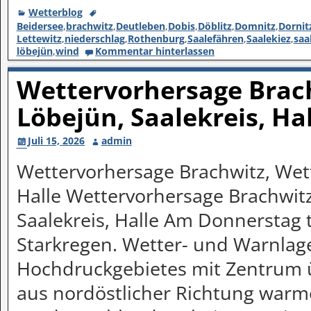
Wetterblog
Beidersee
,
brachwitz
,
Deutleben
,
Dobis
,
Döblitz
,
Domnitz
,
Dornit
Lettewitz
,
niederschlag
,
Rothenburg
,
Saalefähren
,
Saalekiez
,
saa
löbejün
,
wind
Kommentar hinterlassen
Wettervorhersage Brach
Löbejün, Saalekreis, Ha
Juli 15, 2026
admin
Wettervorhersage Brachwitz, Wett
Halle Wettervorhersage Brachwitz
Saalekreis, Halle Am Donnerstag t
Starkregen. Wetter- und Warnlag
Hochdruckgebietes mit Zentrum 
aus nordöstlicher Richtung warm