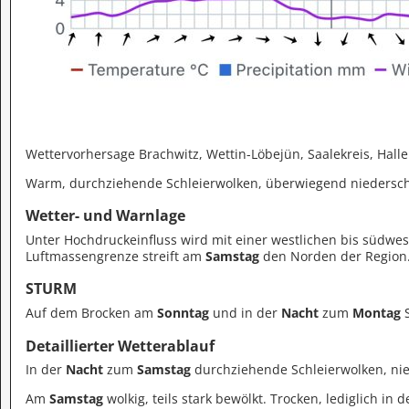
Wettervorhersage Brachwitz, Wettin-Löbejün, Saalekreis, Halle
Warm, durchziehende Schleierwolken, überwiegend niedersch
Wetter- und Warnlage
Unter Hochdruckeinfluss wird mit einer westlichen bis südwe
Luftmassengrenze streift am
Samstag
den Norden der Region
STURM
Auf dem Brocken am
Sonntag
und in der
Nacht
zum
Montag
S
Detaillierter Wetterablauf
In der
Nacht
zum
Samstag
durchziehende Schleierwolken, nie
Am
Samstag
wolkig, teils stark bewölkt. Trocken, lediglich in