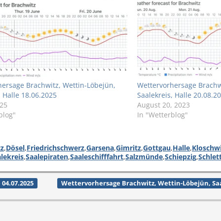
ersage Brachwitz, Wettin-Löbejün,
Wettervorhersage Brachwi
, Halle 18.06.2025
Saalekreis, Halle 20.08.2
025
August 20, 2023
blog"
In "Wetterblog"
tz
,
Dösel
,
Friedrichschwerz
,
Garsena
,
Gimritz
,
Gottgau
,
Halle
,
Kloschw
lekreis
,
Saalepiraten
,
Saaleschifffahrt
,
Salzmünde
,
Schiepzig
,
Schlet
 04.07.2025
Wettervorhersage Brachwitz, Wettin-Löbejün, Saal