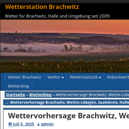
Wetterstation Brachwitz
Wetter für Brachwitz, Halle und Umgebung seit 2009
Wetter Brachwitz
Wetter
Wetterstatistik
Rekordwer
Wetterblog
Startseite
→
Wetterblog
→
Wettervorhersage Brachwitz, Wettin-Löbe
←
Wettervorhersage Brachwitz, Wettin-Löbejün, Saalekreis, Halle
Artikelnavigation
Wettervorhersage Brachwitz, Wet
Juli 5, 2025
admin