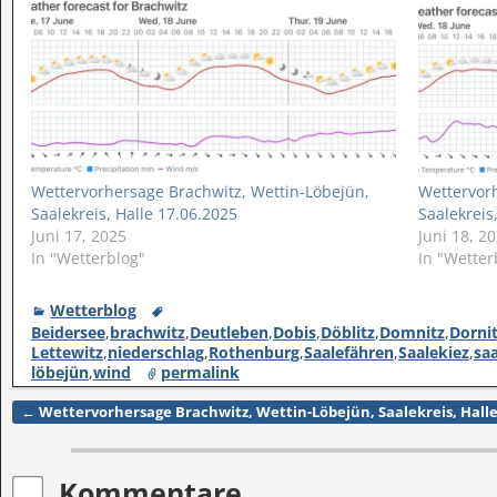
Wettervorhersage Brachwitz, Wettin-Löbejün,
Wettervorh
Saalekreis, Halle 17.06.2025
Saalekreis
Juni 17, 2025
Juni 18, 2
In "Wetterblog"
In "Wetter
Wetterblog
Beidersee
,
brachwitz
,
Deutleben
,
Dobis
,
Döblitz
,
Domnitz
,
Dorni
Lettewitz
,
niederschlag
,
Rothenburg
,
Saalefähren
,
Saalekiez
,
saa
löbejün
,
wind
permalink
←
Wettervorhersage Brachwitz, Wettin-Löbejün, Saalekreis, Halle
Artikelnavigation
Kommentare