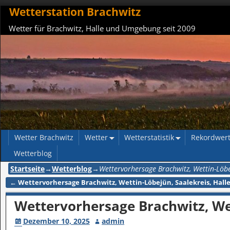
Wetterstation Brachwitz
Wetter für Brachwitz, Halle und Umgebung seit 2009
Wetter Brachwitz
Wetter
Wetterstatistik
Rekordwer
Wetterblog
Startseite
→
Wetterblog
→
Wettervorhersage Brachwitz, Wettin-Löbe
←
Wettervorhersage Brachwitz, Wettin-Löbejün, Saalekreis, Halle
Artikelnavigation
Wettervorhersage Brachwitz, Wet
Dezember 10, 2025
admin