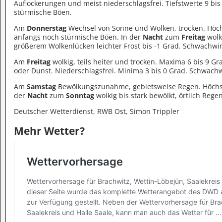
Auflockerungen und meist niederschlagsfrei. Tiefstwerte 9 bi
stürmische Böen.
Am
Donnerstag
Wechsel von Sonne und Wolken, trocken. Höc
anfangs noch stürmische Böen. In der
Nacht
zum
Freitag
wolk
größerem Wolkenlücken leichter Frost bis -1 Grad. Schwachwi
Am
Freitag
wolkig, teils heiter und trocken. Maxima 6 bis 9 G
oder Dunst. Niederschlagsfrei. Minima 3 bis 0 Grad. Schwachw
Am
Samstag
Bewölkungszunahme, gebietsweise Regen. Höchstw
der
Nacht
zum
Sonntag
wolkig bis stark bewölkt, örtlich Reg
Deutscher Wetterdienst, RWB Ost, Simon Trippler
Mehr Wetter?