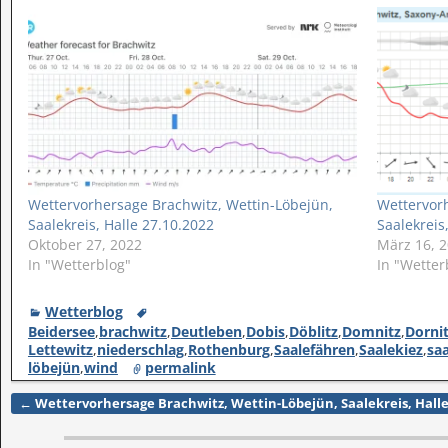
Wettervorhersage Brachwitz, Wettin-Löbejün,
Wettervorh
Saalekreis, Halle 27.10.2022
Saalekreis
Oktober 27, 2022
März 16, 
In "Wetterblog"
In "Wetter
Wetterblog
Beidersee
,
brachwitz
,
Deutleben
,
Dobis
,
Döblitz
,
Domnitz
,
Dorni
Lettewitz
,
niederschlag
,
Rothenburg
,
Saalefähren
,
Saalekiez
,
saa
löbejün
,
wind
permalink
←
Wettervorhersage Brachwitz, Wettin-Löbejün, Saalekreis, Halle
Artikelnavigation