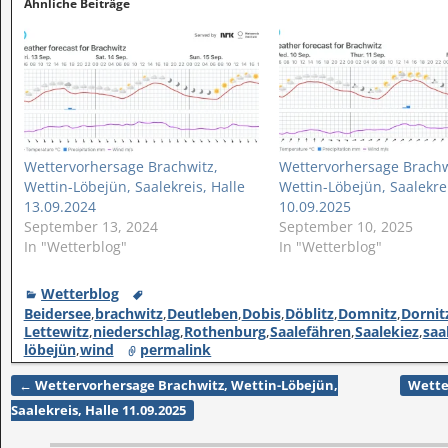
Ähnliche Beiträge
Wettervorhersage Brachwitz,
Wettervorhersage Brachw
Wettin-Löbejün, Saalekreis, Halle
Wettin-Löbejün, Saalekrei
13.09.2024
10.09.2025
September 13, 2024
September 10, 2025
In "Wetterblog"
In "Wetterblog"
Wetterblog
Beidersee
,
brachwitz
,
Deutleben
,
Dobis
,
Döblitz
,
Domnitz
,
Dornit
Lettewitz
,
niederschlag
,
Rothenburg
,
Saalefähren
,
Saalekiez
,
saa
löbejün
,
wind
permalink
←
Wettervorhersage Brachwitz, Wettin-Löbejün,
Wette
Artikelnavigation
Saalekreis, Halle 11.09.2025