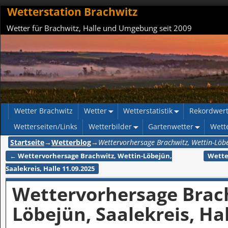
Wetterstation Brachwitz
Wetter für Brachwitz, Halle und Umgebung seit 2009
Wetter Brachwitz
Wetter
Wetterstatistik
Rekordwer
Wetterseiten/Links
Wetterbilder
Gartenwetter
Wett
Startseite
→
Wetterblog
→
Wettervorhersage Brachwitz, Wettin-Löbe
←
Wettervorhersage Brachwitz, Wettin-Löbejün,
Wette
Artikelnavigation
Saalekreis, Halle 11.09.2025
Wettervorhersage Brach
Löbejün, Saalekreis, Ha