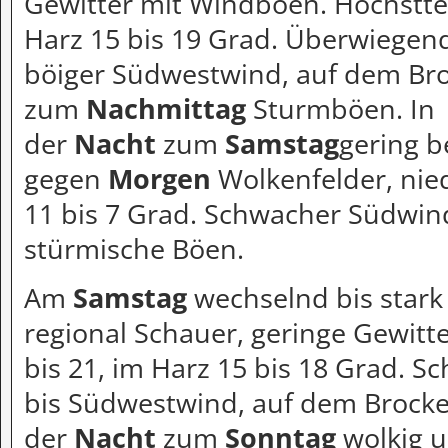
Gewitter mit Windböen. Höchstte
Harz 15 bis 19 Grad. Überwiegend 
böiger Südwestwind, auf dem Bro
zum
Nachmittag
Sturmböen. In
der
Nacht
zum
Samstag
gering b
gegen
Morgen
Wolkenfelder, nied
11 bis 7 Grad. Schwacher Südwin
stürmische Böen.
Am
Samstag
wechselnd bis stark
regional Schauer, geringe Gewitt
bis 21, im Harz 15 bis 18 Grad. 
bis Südwestwind, auf dem Brocke
der
Nacht
zum
Sonntag
wolkig 